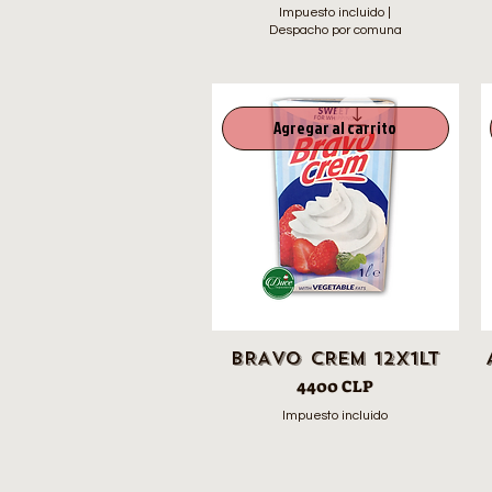
Impuesto incluido
|
Despacho por comuna
Agregar al carrito
BRAVO CREM 12X1LT
Precio
4400 CLP
Impuesto incluido