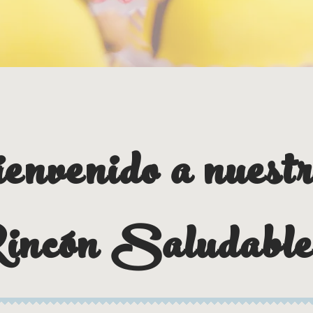
envenido a nuestr
incón Saludabl