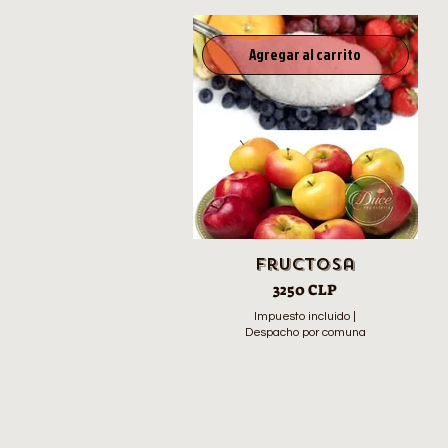
Agregar al carrito
Fructosa
Precio
3250 CLP
Impuesto incluido
|
Despacho por comuna