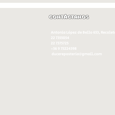
Contáctanos
Antonia López de Bello 653, Recolet
22 7355054
22 7375725
+56 9 75224598
d
ucereposteria@gmail.com