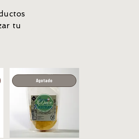
oductos
zar tu
Agotado