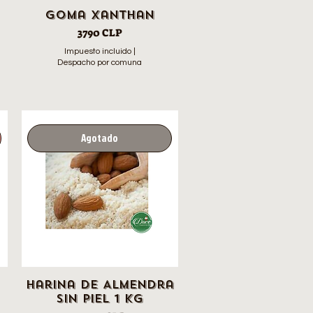
Goma Xanthan
Precio
3790 CLP
Impuesto incluido
|
Despacho por comuna
Agotado
Harina de Almendra
sin piel 1 Kg