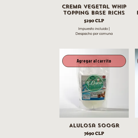
Crema vegetal whip
topping base Richs
Precio
5290 CLP
Impuesto incluido
|
Despacho por comuna
Agregar al carrito
Alulosa 500gr
Precio
7690 CLP