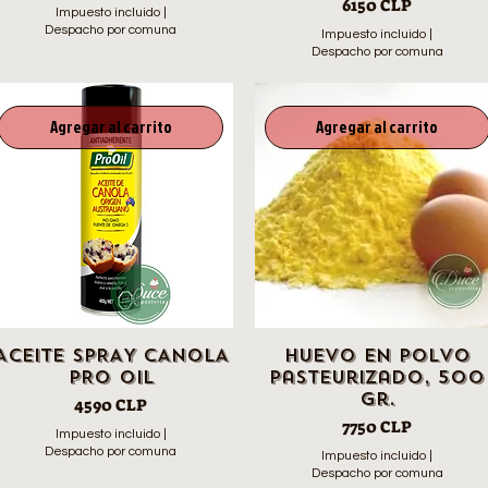
Precio
6150 CLP
Impuesto incluido
|
Despacho por comuna
Impuesto incluido
|
Despacho por comuna
Agregar al carrito
Agregar al carrito
ACEITE SPRAY CANOLA
Huevo en Polvo
PRO OIL
Pasteurizado, 500
gr.
Precio
4590 CLP
Precio
7750 CLP
Impuesto incluido
|
Despacho por comuna
Impuesto incluido
|
Despacho por comuna