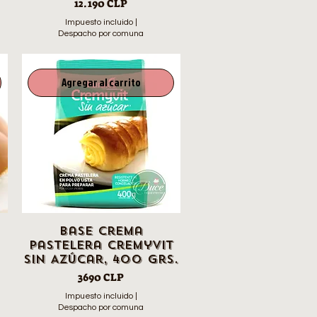
Precio
12.190 CLP
Impuesto incluido
|
Despacho por comuna
Agregar al carrito
Base Crema
Pastelera Cremyvit
sin Azúcar, 400 grs.
Precio
3690 CLP
Impuesto incluido
|
Despacho por comuna