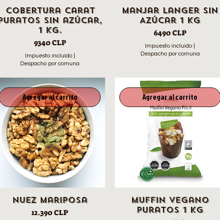
Cobertura Carat
Manjar Langer sin
Puratos sin azúcar,
Azúcar 1 kg
1 Kg.
Precio
6490 CLP
Precio
9340 CLP
Impuesto incluido
|
Despacho por comuna
Impuesto incluido
|
Despacho por comuna
Agregar al carrito
Agregar al carrito
Nuez Mariposa
Muffin Vegano
Puratos 1 Kg
Precio
12.390 CLP