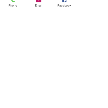
Phone
Email
Facebook
Sábados
9:00 a 16:30 Hrs
Domingos
9:00 a 14:30 Hrs
Antonia López de Bello 653, Recoleta
22 7355054
22 7375725
+56 9 75224598
d
ucereposteria@gmail.com
Siguenos en Nuestras Redes
Sociales