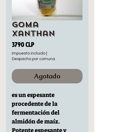
Goma
Xanthan
Precio
3790 CLP
Impuesto incluido
|
Despacho por comuna
Agotado
es un espesante
procedente de la
fermentación del
almidón de maíz.
Potente espesante y