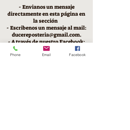
- Envianos un mensaje
directamente en esta página en
la sección
- Escribenos un mensaje al mail:
ducereposteria@gmail.com
.
- A través de nuestro Facebook:
https://www.facebook.com/repo
steriaduce
Phone
Email
Facebook
- En nuestra cuenta de
instagram:
https://www.instagr
am.com/resposteriaduce
Contáctanos
Lunes a Jueves
8:00 a 17:00 Hrs.
Viernes
8:00 a 16:00 Hrs​
Sábados