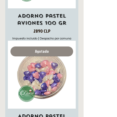
Adorno pastel
aviones 100 gr
Precio
2890 CLP
Impuesto incluido
|
Despacho por comuna
Agotado
Adorno pastel