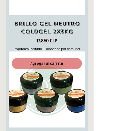
Brillo gel neutro
coldgel 2x3kg
Precio
17.850 CLP
Impuesto incluido
|
Despacho por comuna
Agregar al carrito