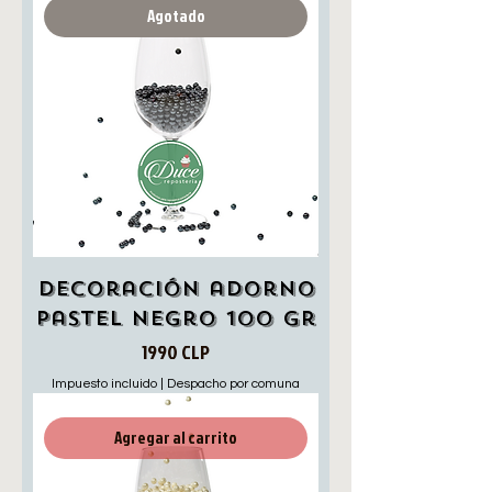
Agotado
Decoración adorno
pastel negro 100 gr
Precio
1990 CLP
Impuesto incluido
|
Despacho por comuna
Agregar al carrito