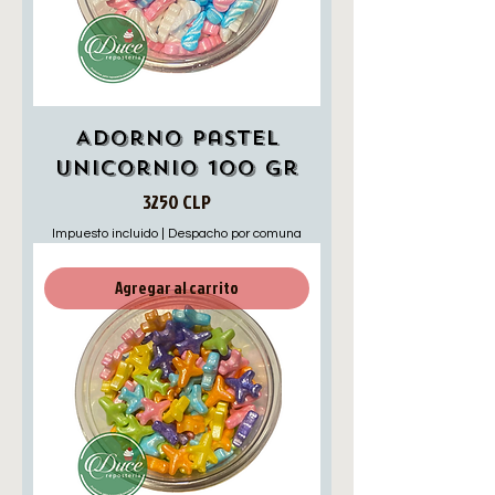
Adorno pastel
unicornio 100 gr
Precio
3250 CLP
Impuesto incluido
|
Despacho por comuna
Agregar al carrito