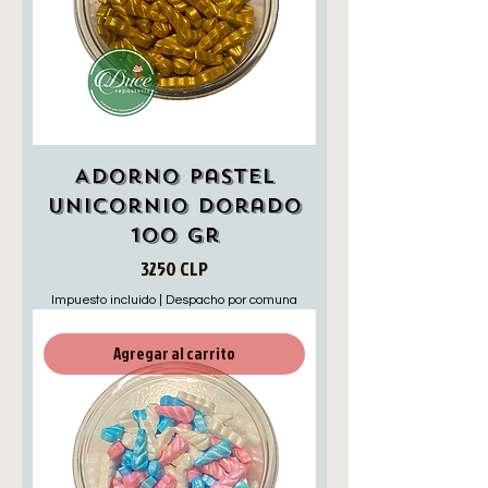
Adorno pastel
unicornio dorado
100 gr
Precio
3250 CLP
Impuesto incluido
|
Despacho por comuna
Agregar al carrito