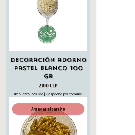
Decoración adorno
pastel blanco 100
gr
Precio
2100 CLP
Impuesto incluido
|
Despacho por comuna
Agregar al carrito