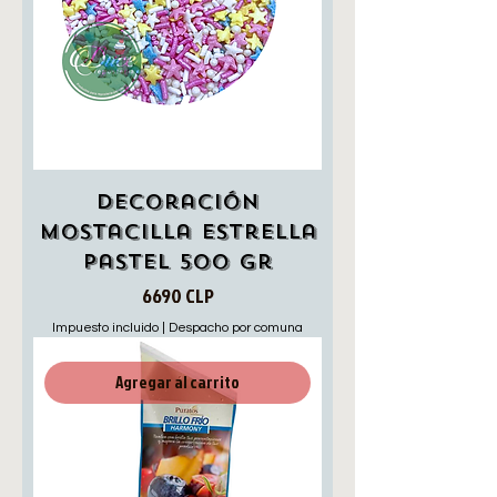
Decoración
Mostacilla Estrella
Pastel 500 gr
Precio
6690 CLP
Impuesto incluido
|
Despacho por comuna
Agregar al carrito