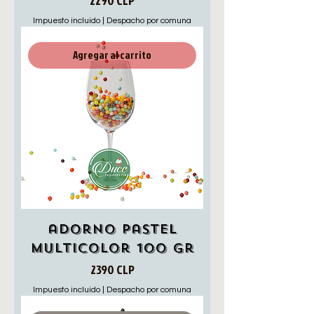
2290 CLP
Impuesto incluido
|
Despacho por comuna
Agregar al carrito
adorno pastel
multicolor 100 gr
Precio
2390 CLP
Impuesto incluido
|
Despacho por comuna