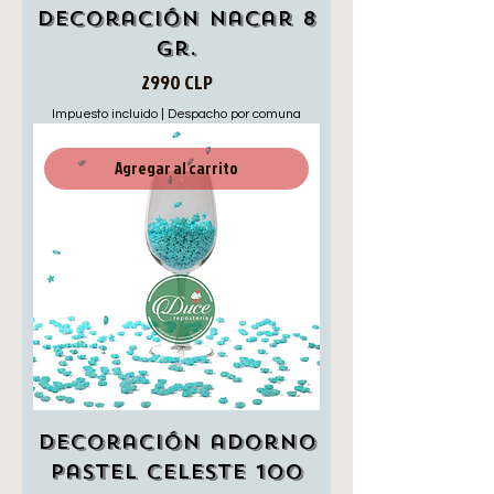
Decoración Nacar 8
gr.
Precio
2990 CLP
Impuesto incluido
|
Despacho por comuna
Agregar al carrito
Decoración adorno
pastel celeste 100