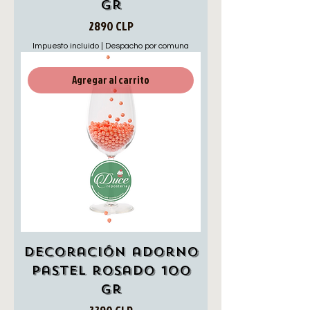
gr
Precio
2890 CLP
Impuesto incluido
|
Despacho por comuna
Agregar al carrito
Decoración adorno
pastel rosado 100
gr
Precio