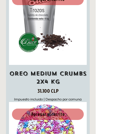
Oreo Medium Crumbs
2x4 Kg
Precio
31.100 CLP
Impuesto incluido
|
Despacho por comuna
Agregar al carrito