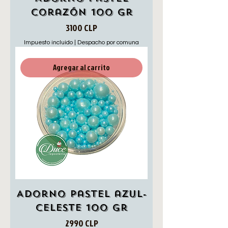
corazón 100 gr
Precio
3100 CLP
Impuesto incluido
|
Despacho por comuna
Agregar al carrito
Adorno pastel azul-
celeste 100 gr
Precio
2990 CLP