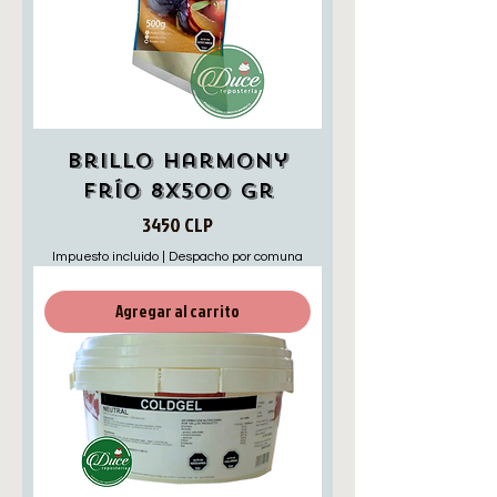
Brillo Harmony
frío 8x500 gr
Precio
3450 CLP
Impuesto incluido
|
Despacho por comuna
Agregar al carrito