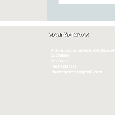
Contáctanos
Antonia López de Bello 653, Recolet
22 7355054
22 7375725
+56 9 75224598
d
ucereposteria@gmail.com