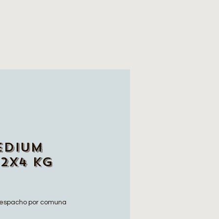
edium
2x4 Kg
o
espacho por comuna