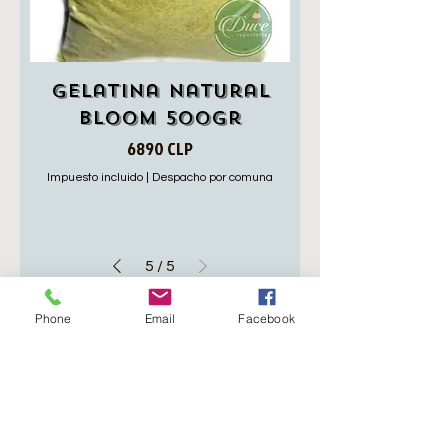
Gelatina Natural
Bloom 500gr
Precio
6890 CLP
Impuesto incluido
|
Despacho por comuna
5
/
5
Contáctanos
Phone
Email
Facebook
Lunes a Jueves
8:00 a 17:00 Hrs.
Viernes
8:00 a 16:00 Hrs​