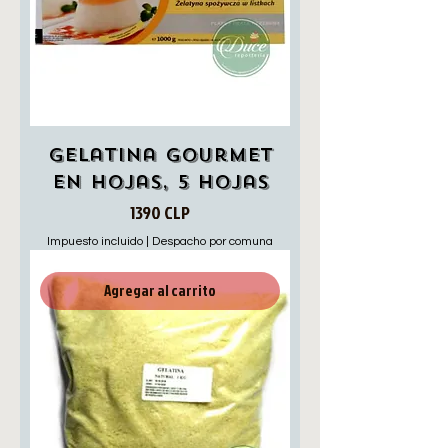
Gelatina Gourmet
en Hojas, 5 hojas
Precio
1390 CLP
Impuesto incluido
|
Despacho por comuna
Agregar al carrito