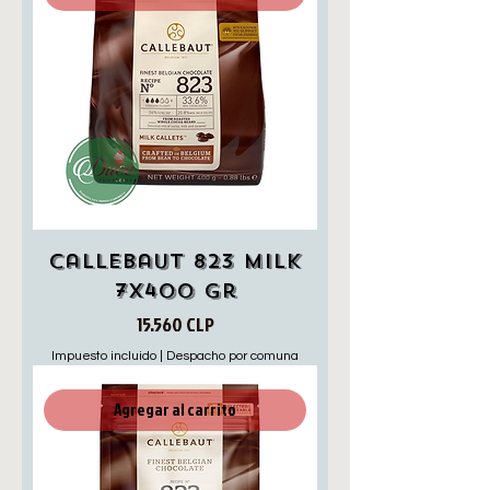
Callebaut 823 milk
7x400 Gr
Precio
15.560 CLP
Impuesto incluido
|
Despacho por comuna
Agregar al carrito