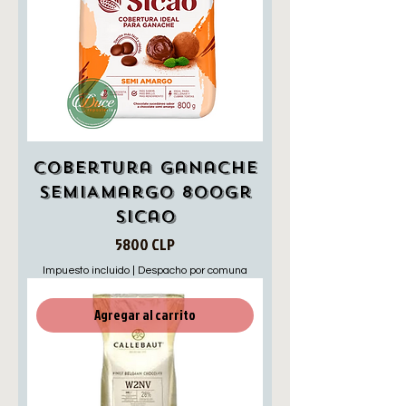
Cobertura Ganache
SemiAmargo 800Gr
Sicao
Precio
5800 CLP
Impuesto incluido
|
Despacho por comuna
Agregar al carrito