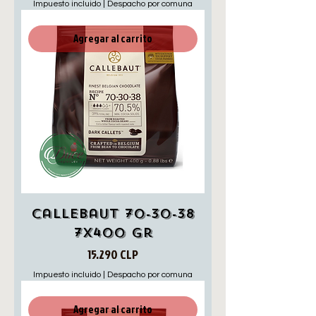
Impuesto incluido
|
Despacho por comuna
Agregar al carrito
Callebaut 70-30-38
7x400 Gr
Precio
15.290 CLP
Impuesto incluido
|
Despacho por comuna
Agregar al carrito