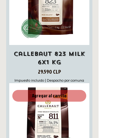
Callebaut 823 milk
6x1 Kg
Precio
29.590 CLP
Impuesto incluido
|
Despacho por comuna
Agregar al carrito