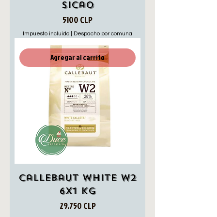
Sicao
Precio
5100 CLP
Impuesto incluido
|
Despacho por comuna
Agregar al carrito
Callebaut white w2
6x1 Kg
Precio
29.750 CLP