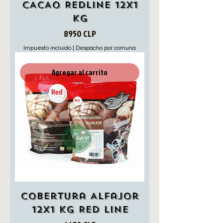
CACAO REDLINE 12X1
KG
Precio
8950 CLP
Impuesto incluido
|
Despacho por comuna
Agregar al carrito
Cobertura Alfajor
12x1 Kg Red Line