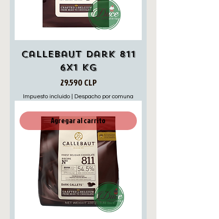
Callebaut Dark 811
6X1 KG
Precio
29.590 CLP
Impuesto incluido
|
Despacho por comuna
Agregar al carrito