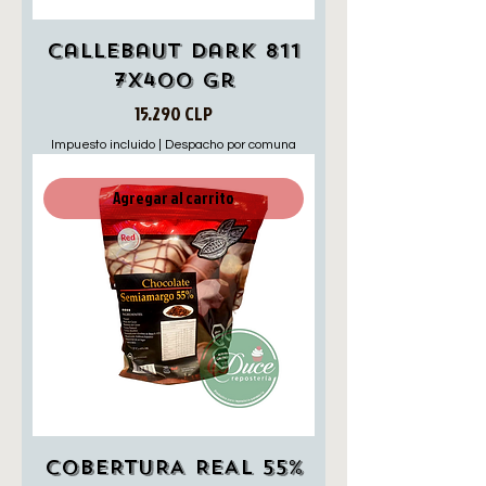
Callebaut dark 811
7X400 Gr
Precio
15.290 CLP
Impuesto incluido
|
Despacho por comuna
Agregar al carrito
COBERTURA REAL 55%