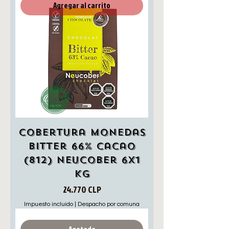
Agregar al carrito
Cobertura Monedas
Bitter 66% Cacao
(812) Neucober 6x1
Kg
Precio
24.770 CLP
Impuesto incluido
|
Despacho por comuna