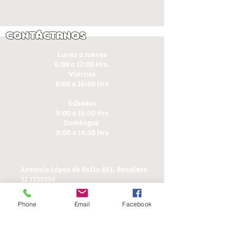
Contáctanos
Lunes a Jueves
8:00 a 17:00 Hrs.
Viernes
8:00 a 16:00 Hrs​
Sábados
9:00 a 16:30 Hrs
Domingos
9:00 a 14:30 Hrs
Antonia López de Bello 653, Recoleta
22 7355054
22 7375725
+56 9 75224598
Phone
Email
Facebook
d
ucereposteria@gmail.com