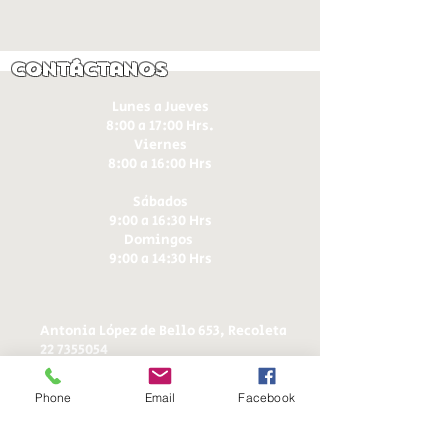
Contáctanos
Lunes a Jueves
8:00 a 17:00 Hrs.
Viernes
8:00 a 16:00 Hrs​
Sábados
9:00 a 16:30 Hrs
Domingos
9:00 a 14:30 Hrs
Antonia López de Bello 653, Recoleta
22 7355054
22 7375725
+56 9 75224598
Phone
Email
Facebook
d
ucereposteria@gmail.com