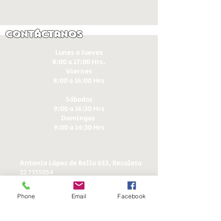
Contáctanos
Lunes a Jueves
8:00 a 17:00 Hrs.
Viernes
8:00 a 16:00 Hrs​
Sábados
9:00 a 16:30 Hrs
Domingos
9:00 a 14:30 Hrs
Antonia López de Bello 653, Recoleta
22 7355054
22 7375725
+56 9 75224598
Phone
Email
Facebook
d
ucereposteria@gmail.com