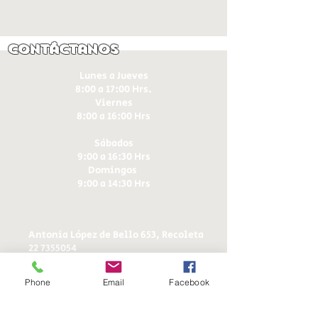
Contáctanos
Lunes a Jueves
8:00 a 17:00 Hrs.
Viernes
8:00 a 16:00 Hrs​
Sábados
9:00 a 16:30 Hrs
Domingos
9:00 a 14:30 Hrs
Antonia López de Bello 653, Recoleta
22 7355054
22 7375725
+56 9 75224598
Phone
Email
Facebook
d
ucereposteria@gmail.com