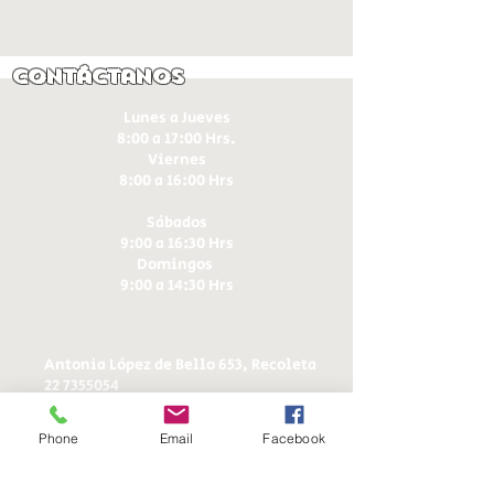
Contáctanos
Lunes a Jueves
8:00 a 17:00 Hrs.
Viernes
8:00 a 16:00 Hrs​
Sábados
9:00 a 16:30 Hrs
Domingos
9:00 a 14:30 Hrs
Antonia López de Bello 653, Recoleta
22 7355054
22 7375725
+56 9 75224598
Phone
Email
Facebook
d
ucereposteria@gmail.com