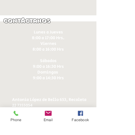
Contáctanos
Lunes a Jueves
8:00 a 17:00 Hrs.
Viernes
8:00 a 16:00 Hrs​
Sábados
9:00 a 16:30 Hrs
Domingos
9:00 a 14:30 Hrs
Antonia López de Bello 653, Recoleta
22 7355054
22 7375725
+56 9 75224598
Phone
Email
Facebook
d
ucereposteria@gmail.com