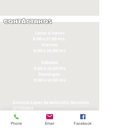
Contáctanos
Lunes a Jueves
8:00 a 17:00 Hrs.
Viernes
8:00 a 16:00 Hrs​
Sábados
9:00 a 16:30 Hrs
Domingos
9:00 a 14:30 Hrs
Antonia López de Bello 653, Recoleta
22 7355054
22 7375725
+56 9 75224598
Phone
Email
Facebook
d
ucereposteria@gmail.com