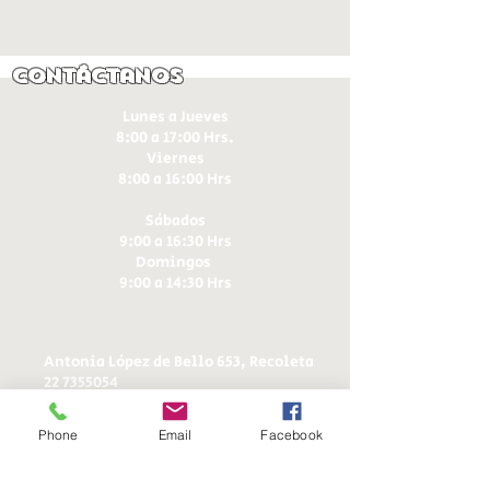
Contáctanos
Lunes a Jueves
8:00 a 17:00 Hrs.
Viernes
8:00 a 16:00 Hrs​
Sábados
9:00 a 16:30 Hrs
Domingos
9:00 a 14:30 Hrs
Antonia López de Bello 653, Recoleta
22 7355054
22 7375725
+56 9 75224598
Phone
Email
Facebook
d
ucereposteria@gmail.com