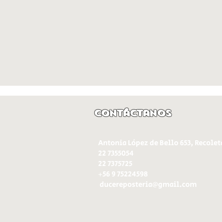
Contáctanos
Antonia López de Bello 653, Recolet
22 7355054
22 7375725
+56 9 75224598
d
ucereposteria@gmail.com