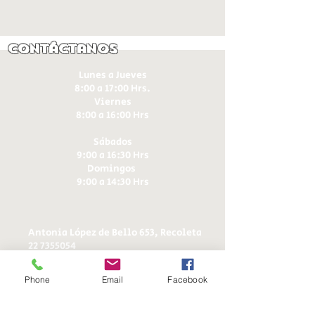
Contáctanos
Lunes a Jueves
8:00 a 17:00 Hrs.
Viernes
8:00 a 16:00 Hrs​
Sábados
9:00 a 16:30 Hrs
Domingos
9:00 a 14:30 Hrs
Antonia López de Bello 653, Recoleta
22 7355054
22 7375725
+56 9 75224598
Phone
Email
Facebook
d
ucereposteria@gmail.com