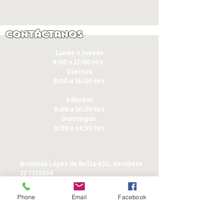
Contáctanos
Lunes a Jueves
8:00 a 17:00 Hrs.
Viernes
8:00 a 16:00 Hrs​
Sábados
9:00 a 16:30 Hrs
Domingos
9:00 a 14:30 Hrs
Antonia López de Bello 653, Recoleta
22 7355054
22 7375725
+56 9 75224598
Phone
Email
Facebook
d
ucereposteria@gmail.com