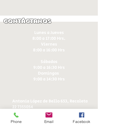
Contáctanos
Lunes a Jueves
8:00 a 17:00 Hrs.
Viernes
8:00 a 16:00 Hrs​
Sábados
9:00 a 16:30 Hrs
Domingos
9:00 a 14:30 Hrs
Antonia López de Bello 653, Recoleta
22 7355054
22 7375725
+56 9 75224598
Phone
Email
Facebook
d
ucereposteria@gmail.com