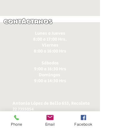
Contáctanos
Lunes a Jueves
8:00 a 17:00 Hrs.
Viernes
8:00 a 16:00 Hrs​
Sábados
9:00 a 16:30 Hrs
Domingos
9:00 a 14:30 Hrs
Antonia López de Bello 653, Recoleta
22 7355054
22 7375725
+56 9 75224598
Phone
Email
Facebook
d
ucereposteria@gmail.com