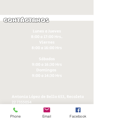
Contáctanos
Lunes a Jueves
8:00 a 17:00 Hrs.
Viernes
8:00 a 16:00 Hrs​
Sábados
9:00 a 16:30 Hrs
Domingos
9:00 a 14:30 Hrs
Antonia López de Bello 653, Recoleta
22 7355054
22 7375725
+56 9 75224598
Phone
Email
Facebook
d
ucereposteria@gmail.com