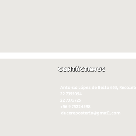
Contáctanos
Antonia López de Bello 653, Recolet
22 7355054
22 7375725
+56 9 75224598
d
ucereposteria@gmail.com