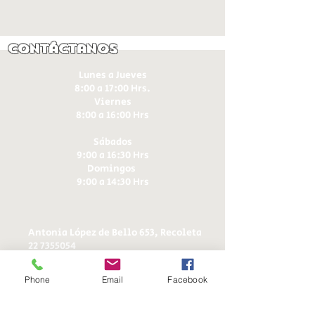
Contáctanos
Lunes a Jueves
8:00 a 17:00 Hrs.
Viernes
8:00 a 16:00 Hrs​
Sábados
9:00 a 16:30 Hrs
Domingos
9:00 a 14:30 Hrs
Antonia López de Bello 653, Recoleta
22 7355054
22 7375725
+56 9 75224598
Phone
Email
Facebook
d
ucereposteria@gmail.com