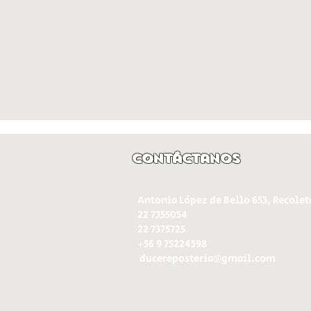
Contáctanos
Antonia López de Bello 653, Recolet
22 7355054
22 7375725
+56 9 75224598
d
ucereposteria@gmail.com