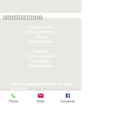
Contáctanos
Lunes a Jueves
8:00 a 17:00 Hrs.
Viernes
8:00 a 16:00 Hrs​
Sábados
9:00 a 16:30 Hrs
Domingos
9:00 a 14:30 Hrs
Antonia López de Bello 653, Recoleta
22 7355054
22 7375725
+56 9 75224598
Phone
Email
Facebook
d
ucereposteria@gmail.com