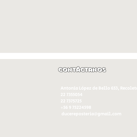
Contáctanos
Antonia López de Bello 653, Recolet
22 7355054
22 7375725
+56 9 75224598
d
ucereposteria@gmail.com