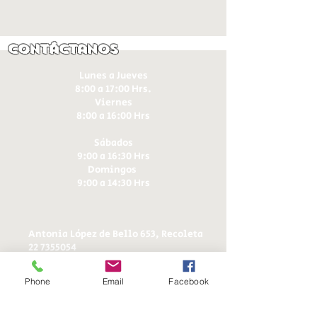
Contáctanos
Lunes a Jueves
8:00 a 17:00 Hrs.
Viernes
8:00 a 16:00 Hrs​
Sábados
9:00 a 16:30 Hrs
Domingos
9:00 a 14:30 Hrs
Antonia López de Bello 653, Recoleta
22 7355054
22 7375725
+56 9 75224598
Phone
Email
Facebook
d
ucereposteria@gmail.com