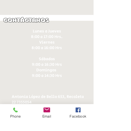
Contáctanos
Lunes a Jueves
8:00 a 17:00 Hrs.
Viernes
8:00 a 16:00 Hrs​
Sábados
9:00 a 16:30 Hrs
Domingos
9:00 a 14:30 Hrs
Antonia López de Bello 653, Recoleta
22 7355054
22 7375725
+56 9 75224598
Phone
Email
Facebook
d
ucereposteria@gmail.com