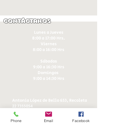
Contáctanos
Lunes a Jueves
8:00 a 17:00 Hrs.
Viernes
8:00 a 16:00 Hrs​
Sábados
9:00 a 16:30 Hrs
Domingos
9:00 a 14:30 Hrs
Antonia López de Bello 653, Recoleta
22 7355054
22 7375725
+56 9 75224598
Phone
Email
Facebook
d
ucereposteria@gmail.com