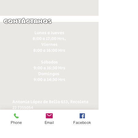
Contáctanos
Lunes a Jueves
8:00 a 17:00 Hrs.
Viernes
8:00 a 16:00 Hrs​
Sábados
9:00 a 16:30 Hrs
Domingos
9:00 a 14:30 Hrs
Antonia López de Bello 653, Recoleta
22 7355054
22 7375725
+56 9 75224598
Phone
Email
Facebook
d
ucereposteria@gmail.com