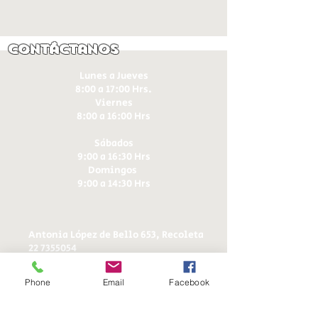
Contáctanos
Lunes a Jueves
8:00 a 17:00 Hrs.
Viernes
8:00 a 16:00 Hrs​
Sábados
9:00 a 16:30 Hrs
Domingos
9:00 a 14:30 Hrs
Antonia López de Bello 653, Recoleta
22 7355054
22 7375725
+56 9 75224598
Phone
Email
Facebook
d
ucereposteria@gmail.com