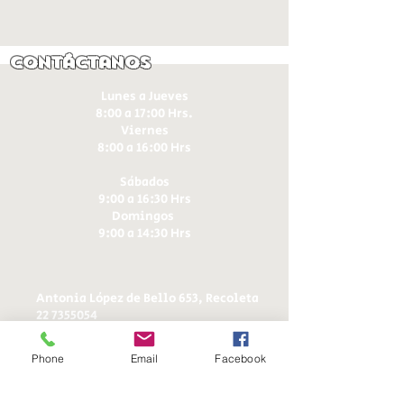
Contáctanos
Lunes a Jueves
8:00 a 17:00 Hrs.
Viernes
8:00 a 16:00 Hrs​
Sábados
9:00 a 16:30 Hrs
Domingos
9:00 a 14:30 Hrs
Antonia López de Bello 653, Recoleta
22 7355054
22 7375725
+56 9 75224598
Phone
Email
Facebook
d
ucereposteria@gmail.com