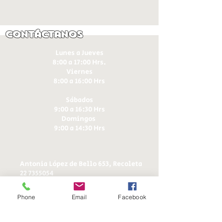
Contáctanos
Lunes a Jueves
8:00 a 17:00 Hrs.
Viernes
8:00 a 16:00 Hrs​
Sábados
9:00 a 16:30 Hrs
Domingos
9:00 a 14:30 Hrs
Antonia López de Bello 653, Recoleta
22 7355054
22 7375725
+56 9 75224598
Phone
Email
Facebook
d
ucereposteria@gmail.com