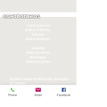
Contáctanos
Lunes a Jueves
8:00 a 17:00 Hrs.
Viernes
8:00 a 16:00 Hrs​
Sábados
9:00 a 16:30 Hrs
Domingos
9:00 a 14:30 Hrs
Antonia López de Bello 653, Recoleta
22 7355054
22 7375725
+56 9 75224598
Phone
Email
Facebook
d
ucereposteria@gmail.com