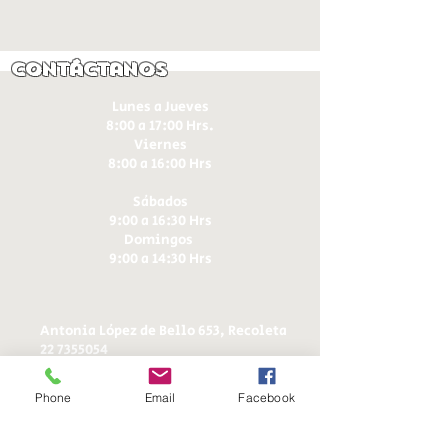
Contáctanos
Lunes a Jueves
8:00 a 17:00 Hrs.
Viernes
8:00 a 16:00 Hrs​
Sábados
9:00 a 16:30 Hrs
Domingos
9:00 a 14:30 Hrs
Antonia López de Bello 653, Recoleta
22 7355054
22 7375725
+56 9 75224598
Phone
Email
Facebook
d
ucereposteria@gmail.com