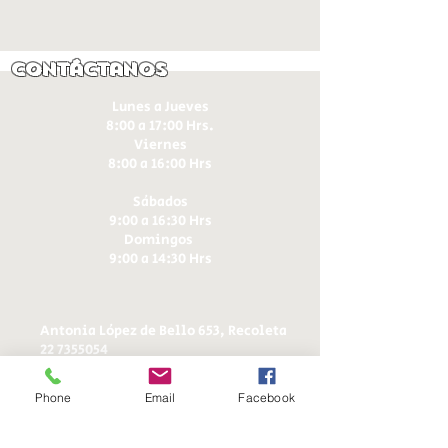
Contáctanos
Lunes a Jueves
8:00 a 17:00 Hrs.
Viernes
8:00 a 16:00 Hrs​
Sábados
9:00 a 16:30 Hrs
Domingos
9:00 a 14:30 Hrs
Antonia López de Bello 653, Recoleta
22 7355054
22 7375725
+56 9 75224598
Phone
Email
Facebook
d
ucereposteria@gmail.com