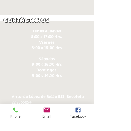
Contáctanos
Lunes a Jueves
8:00 a 17:00 Hrs.
Viernes
8:00 a 16:00 Hrs​
Sábados
9:00 a 16:30 Hrs
Domingos
9:00 a 14:30 Hrs
Antonia López de Bello 653, Recoleta
22 7355054
22 7375725
+56 9 75224598
Phone
Email
Facebook
d
ucereposteria@gmail.com