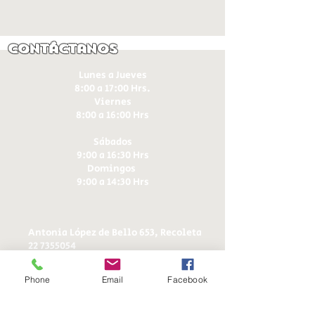
Contáctanos
Lunes a Jueves
8:00 a 17:00 Hrs.
Viernes
8:00 a 16:00 Hrs​
Sábados
9:00 a 16:30 Hrs
Domingos
9:00 a 14:30 Hrs
Antonia López de Bello 653, Recoleta
22 7355054
22 7375725
+56 9 75224598
Phone
Email
Facebook
d
ucereposteria@gmail.com