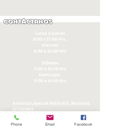
Contáctanos
Lunes a Jueves
8:00 a 17:00 Hrs.
Viernes
8:00 a 16:00 Hrs​
Sábados
9:00 a 16:30 Hrs
Domingos
9:00 a 14:30 Hrs
Antonia López de Bello 653, Recoleta
22 7355054
22 7375725
+56 9 75224598
Phone
Email
Facebook
d
ucereposteria@gmail.com