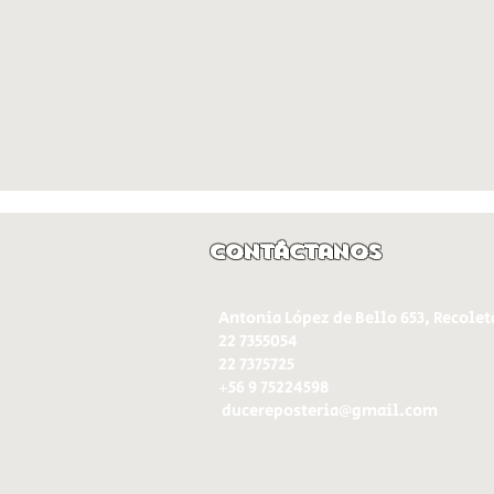
Contáctanos
Antonia López de Bello 653, Recolet
22 7355054
22 7375725
+56 9 75224598
d
ucereposteria@gmail.com