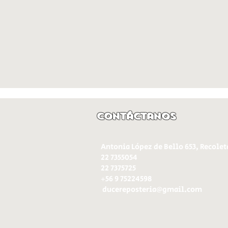
Contáctanos
Antonia López de Bello 653, Recolet
22 7355054
22 7375725
+56 9 75224598
d
ucereposteria@gmail.com