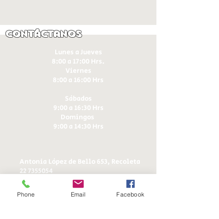
Contáctanos
Lunes a Jueves
8:00 a 17:00 Hrs.
Viernes
8:00 a 16:00 Hrs​
Sábados
9:00 a 16:30 Hrs
Domingos
9:00 a 14:30 Hrs
Antonia López de Bello 653, Recoleta
22 7355054
22 7375725
+56 9 75224598
Phone
Email
Facebook
d
ucereposteria@gmail.com