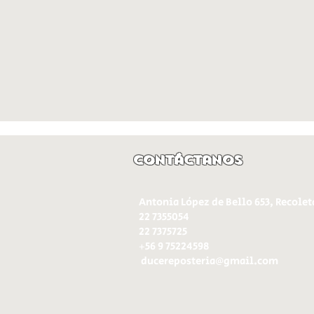
Contáctanos
Antonia López de Bello 653, Recolet
22 7355054
22 7375725
+56 9 75224598
d
ucereposteria@gmail.com