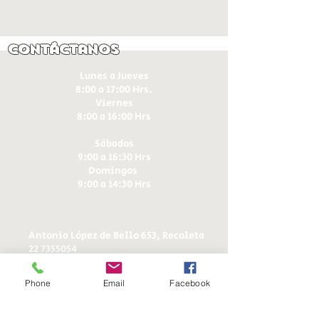
Contáctanos
Lunes a Jueves
8:00 a 17:00 Hrs.
Viernes
8:00 a 16:00 Hrs​
Sábados
9:00 a 16:30 Hrs
Domingos
9:00 a 14:30 Hrs
Antonia López de Bello 653, Recoleta
22 7355054
22 7375725
+56 9 75224598
Phone
Email
Facebook
d
ucereposteria@gmail.com