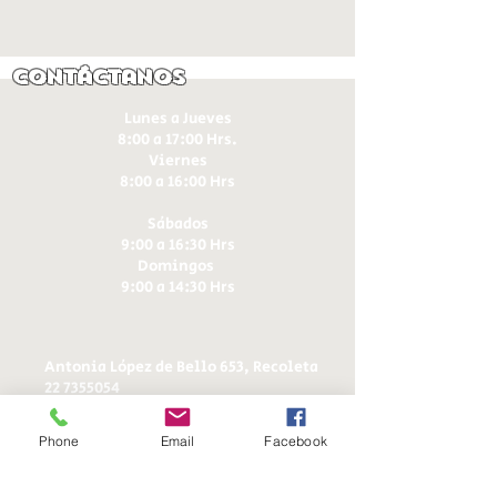
Contáctanos
Lunes a Jueves
8:00 a 17:00 Hrs.
Viernes
8:00 a 16:00 Hrs​
Sábados
9:00 a 16:30 Hrs
Domingos
9:00 a 14:30 Hrs
Antonia López de Bello 653, Recoleta
22 7355054
22 7375725
+56 9 75224598
Phone
Email
Facebook
d
ucereposteria@gmail.com