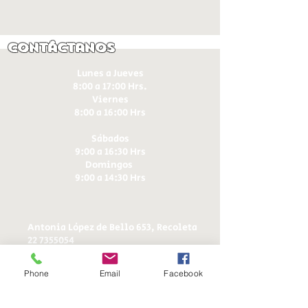
Contáctanos
Lunes a Jueves
8:00 a 17:00 Hrs.
Viernes
8:00 a 16:00 Hrs​
Sábados
9:00 a 16:30 Hrs
Domingos
9:00 a 14:30 Hrs
Antonia López de Bello 653, Recoleta
22 7355054
22 7375725
+56 9 75224598
Phone
Email
Facebook
d
ucereposteria@gmail.com