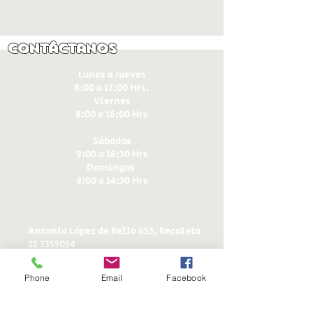
Contáctanos
Lunes a Jueves
8:00 a 17:00 Hrs.
Viernes
8:00 a 16:00 Hrs​
Sábados
9:00 a 16:30 Hrs
Domingos
9:00 a 14:30 Hrs
Antonia López de Bello 653, Recoleta
22 7355054
22 7375725
+56 9 75224598
Phone
Email
Facebook
d
ucereposteria@gmail.com