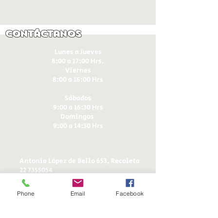
Contáctanos
Lunes a Jueves
8:00 a 17:00 Hrs.
Viernes
8:00 a 16:00 Hrs​
Sábados
9:00 a 16:30 Hrs
Domingos
9:00 a 14:30 Hrs
Antonia López de Bello 653, Recoleta
22 7355054
22 7375725
+56 9 75224598
Phone
Email
Facebook
d
ucereposteria@gmail.com