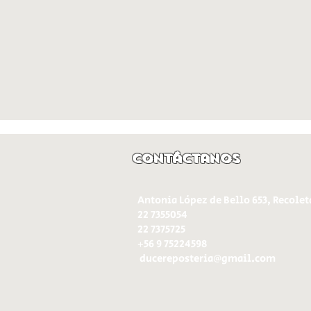
Contáctanos
Antonia López de Bello 653, Recolet
22 7355054
22 7375725
+56 9 75224598
d
ucereposteria@gmail.com