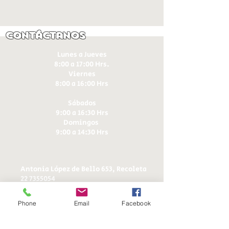
Contáctanos
Lunes a Jueves
8:00 a 17:00 Hrs.
Viernes
8:00 a 16:00 Hrs​
Sábados
9:00 a 16:30 Hrs
Domingos
9:00 a 14:30 Hrs
Antonia López de Bello 653, Recoleta
22 7355054
22 7375725
+56 9 75224598
Phone
Email
Facebook
d
ucereposteria@gmail.com